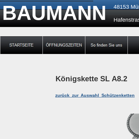
BAUMANN
48153 M
Hafenst
Königskette SL A8.2
zurück zur Auswahl Schützenketten