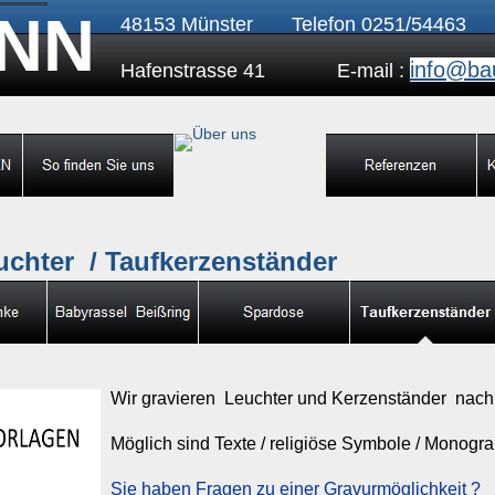
NN
48153 Münster Telefon 0251/5446
info@ba
Hafenstrasse 41 E-mail :
uchter / Taufkerzenständer
Wir gravieren Leuchter und Kerzenständer nach
Möglich sind Texte / religiöse Symbole / Monog
Sie haben Fragen zu einer Gravurmöglichkeit ?