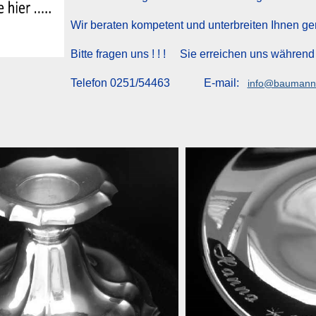
Wir beraten kompetent und unterbreiten Ihnen ge
Bitte fragen uns ! ! ! Sie erreichen uns während
Telefon 0251/54463 E-mail:
info@baumann