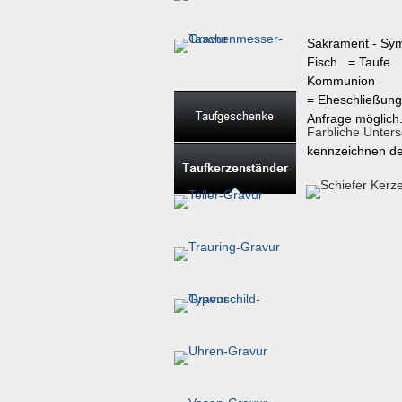
Sakramen
Fisch = Taufe
Kommunion T
= Eheschließu
Anfrage möglich
Farbliche Unter
kennzeichnen den